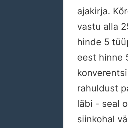
ajakirja. K
vastu alla 
hinde 5 tüü
eest hinne 
konverentsi
rahuldust p
läbi - seal 
siinkohal v