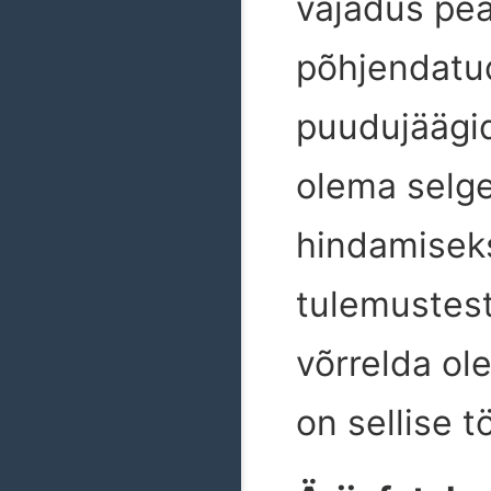
vajadus pea
põhjendatud
puudujäägid
olema selge
hindamiseks
tulemustest
võrrelda ol
on sellise t