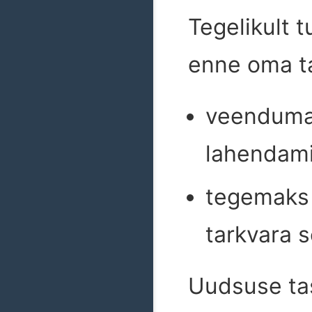
Tegelikult 
enne oma ta
veendumak
lahendami
tegemaks 
tarkvara s
Uudsuse ta