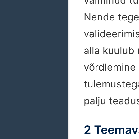
valminud t
Nende tege
valideerimi
alla kuulub
võrdlemine 
tulemustega
palju teadus
2 Teemav