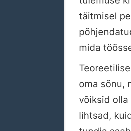
tulemuse ki
täitmisel p
põhjendatud 
mida töösse
Teoreetilis
oma sõnu, m
võiksid olla
lihtsad, kui