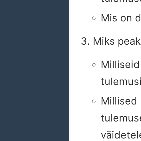
Mis on d
Miks peak
Millisei
tulemusi
Millised
tulemus
väidetel