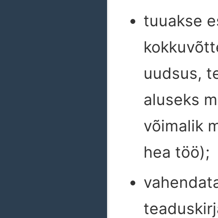
tuuakse es
kokkuvõtt
uudsus, t
aluseks m
võimalik mi
hea töö);
vahendata
teaduskir