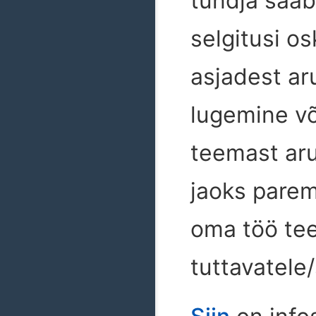
tundja saab
selgitusi o
asjadest ar
lugemine võ
teemast ar
jaoks parem
oma töö tee
tuttavatele