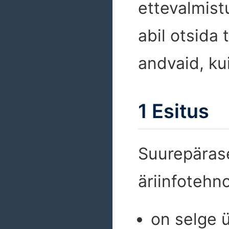
ettevalmist
abil otsida 
andvaid, ku
1 Esitus
Suurepärase
äriinfotehn
on selge 