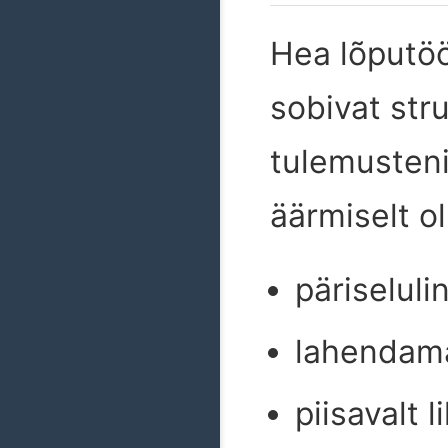
Hea lõputöö
sobivat str
tulemusteni
äärmiselt o
päriseluli
lahendam
piisavalt 