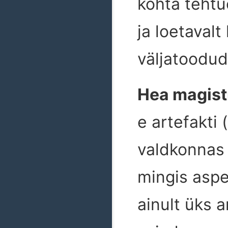
kohta tehtu
ja loetaval
väljatoodud
Hea magist
e artefakti 
valdkonnas 
mingis aspe
ainult üks 