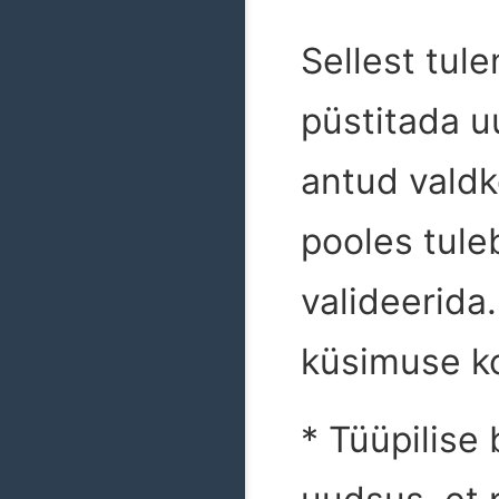
Sellest tul
püstitada u
antud valdk
pooles tule
valideerida
küsimuse ko
* Tüüpilise