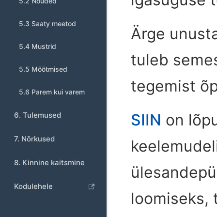
5.2 Nõuded
5.3 Saaty meetod
Ärge unusta
5.4 Mustrid
tuleb semes
5.5 Mõõtmised
tegemist õ
5.6 Parem kui varem
6. Tulemused
SIIN
on lõpu
7. Nõrkused
keelemudelit
8. Kinnine kaitsmine
ülesandepü
Kodulehele
loomiseks, 