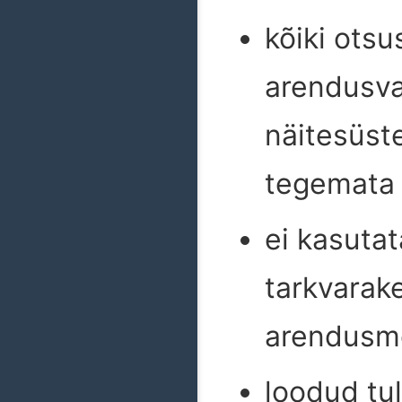
kõiki otsu
arendusva
näitesüste
tegemata 
ei kasuta
tarkvarak
arendusme
loodud tu