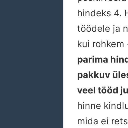
hindeks 4. 
töödele ja 
kui rohkem 
parima hind
pakkuv üles
veel tööd j
hinne kindl
mida ei ret