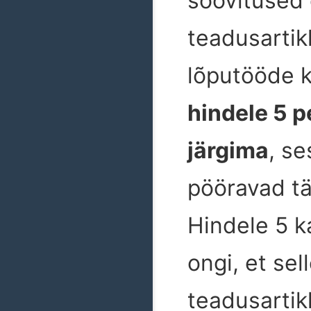
soovitused
teadusartikl
lõputööde k
hindele 5 p
järgima
, s
pööravad t
Hindele 5 k
ongi, et sel
teadusartik