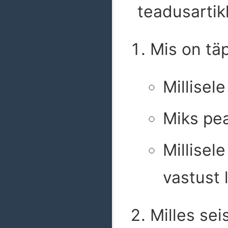
teadusartik
Mis on tä
Millisel
Miks pe
Millisel
vastust 
Milles se