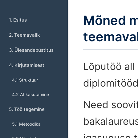
Mõned mõ
1. Esitus
teemaval
2. Teemavalik
3. Ülesandepüstitus
Lõputöö all
4. Kirjutamisest
diplomitööd 
4.1 Struktuur
4.2 AI kasutamine
Need soovit
5. Töö tegemine
bakalaureus
5.1 Metoodika
igasuguse t