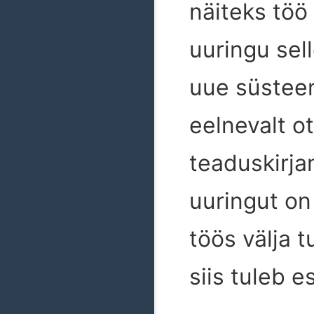
näiteks töö
uuringu sell
uue süsteem
eelnevalt ot
teaduskirjan
uuringut on
töös välja 
siis tuleb e