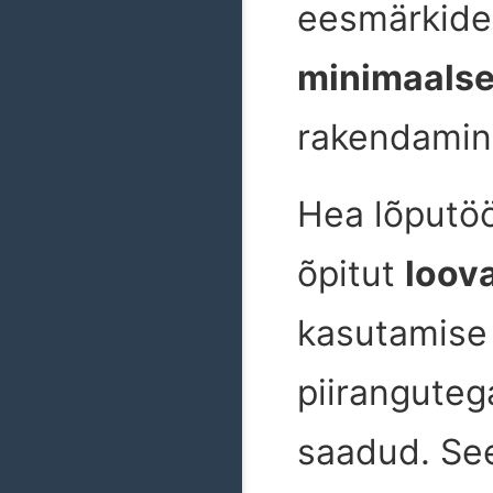
eesmärkide 
minimaals
rakendamin
Hea lõputö
õpitut
loova
kasutamise 
piirangutega
saadud. See