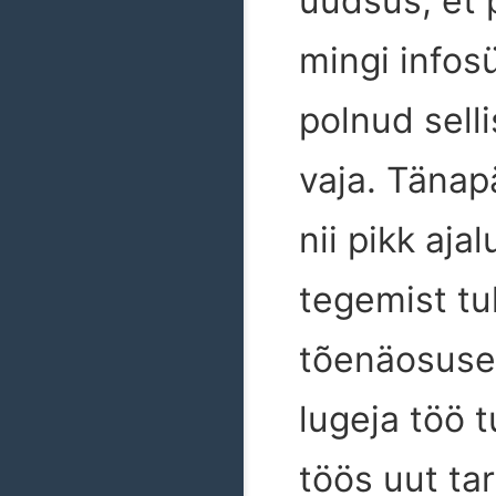
uudsus, et p
mingi infos
polnud selli
vaja. Tänap
nii pikk aja
tegemist tu
tõenäosuseg
lugeja töö
töös uut ta