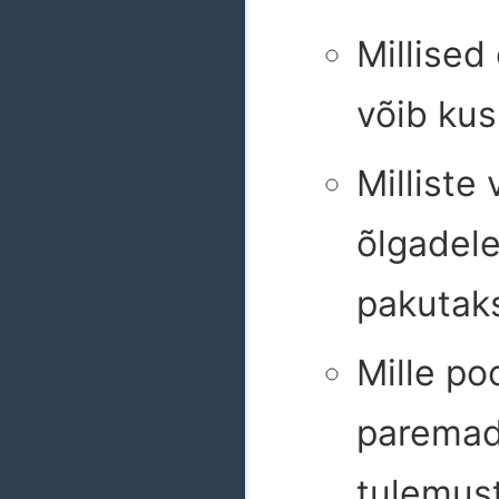
Millised
võib kus
Milliste
õlgadele
pakutaks
Mille po
paremad
tulemus