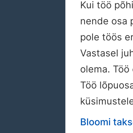
Kui töö põh
nende osa pr
pole töös e
Vastasel juh
olema. Töö
Töö lõpuosa
küsimustele
Bloomi tak