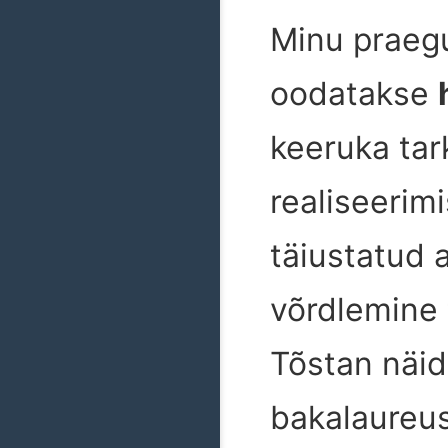
Minu praeg
oodatakse
keeruka tar
realiseerim
täiustatud 
võrdlemine 
Tõstan näid
bakalaureus