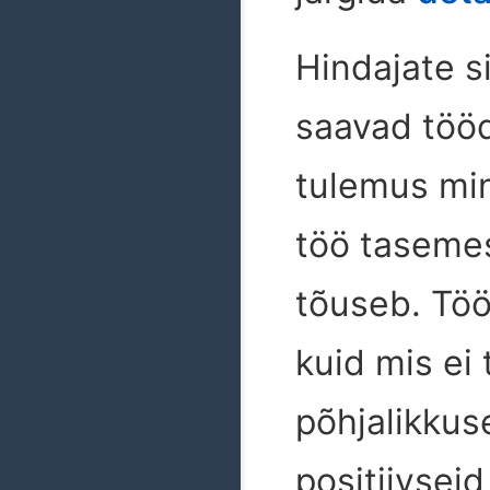
Hindajate s
saavad tööd
tulemus ming
töö tasemes
tõuseb. Töö,
kuid mis ei
põhjalikkuse
positiivsei