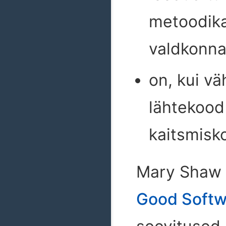
metoodika
valdkonna
on, kui v
lähtekood 
kaitsmisk
Mary Shaw 2
Good Softw