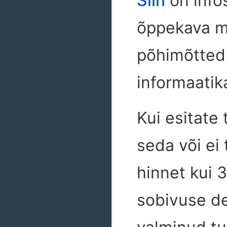
Siin
on info
õppekava ma
põhimõtted 
informaatik
Kui esitate 
seda või ei 
hinnet kui 
sobivuse de