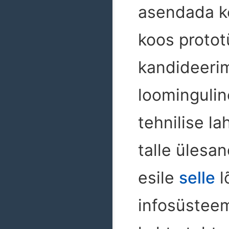
asendada k
koos protot
kandideerim
loomingulin
tehnilise la
talle ülesan
esile
selle
l
infosüsteem