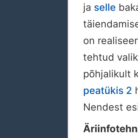
ja
selle
baka
täiendamise
on realiseer
tehtud vali
põhjalikult 
peatükis 2
h
Nendest esi
Äriinfoteh